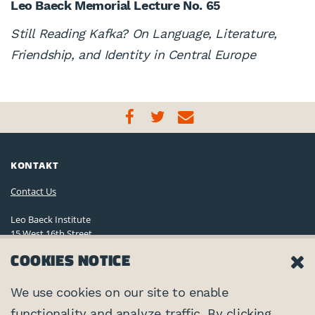
Leo Baeck Memorial Lecture No. 65
Still Reading Kafka? On Language, Literature,
Friendship, and Identity in Central Europe
KONTAKT
Contact Us
Leo Baeck Institute
15 West 16th Street
New York, NY 10011, U.S.A.
COOKIES NOTICE
(212) 744-6400
Privacy Policy
We use cookies on our site to enable
functionality and analyze traffic. By clicking