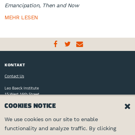
Emancipation, Then and Now
MEHR LESEN
KONTAKT
Contact Us
Leo Baeck Institute
15 West 16th Street
New York, NY 10011, U.S.A.
COOKIES NOTICE
(212) 744-6400
Privacy Policy
We use cookies on our site to enable
functionality and analyze traffic. By clicking
©2026 Leo Baeck Institute. Alle Rechte vorbehalten.
VERNETZEN