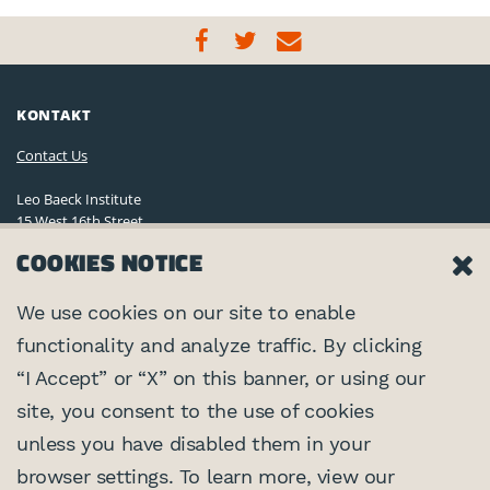
KONTAKT
Contact Us
Leo Baeck Institute
15 West 16th Street
New York, NY 10011, U.S.A.
COOKIES NOTICE
(212) 744-6400
Privacy Policy
We use cookies on our site to enable
functionality and analyze traffic. By clicking
©2026 Leo Baeck Institute. Alle Rechte vorbehalten.
VERNETZEN
“I Accept” or “X” on this banner, or using our
site, you consent to the use of cookies
PARTNER
unless you have disabled them in your
browser settings. To learn more, view our
Center for Jewish History